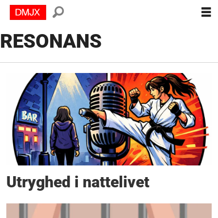
RESONANS
Tag:
freaexe
Utryghed i nattelivet