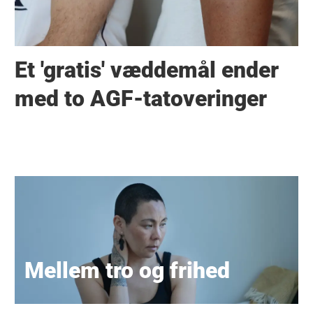
Et 'gratis' væddemål ender
med to AGF-tatoveringer
Mellem tro og frihed