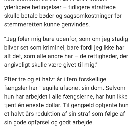
permanent stemmeretten.
yderligere betingelser – tidligere straffede
skulle betale bøder og sagsomkostninger før
I 2019 blev det tilføjet, at alle bøder og
stemmeretten kunne genvindes.
sagsomkostninger skal betales,
“Jeg føler mig bare udenfor, som om jeg stadig
før stemmeretten kan genvindes.
bliver set som kriminel, bare fordi jeg ikke har
alt det, som alle andre har – de rettigheder, der
Kilde: Florida Department of State, Marion
angiveligt skulle være givet til mig.”
County
Efter tre og et halvt år i fem forskellige
fængsler har Tequila afsonet sin dom. Selvom
hun har arbejdet i alle fængslerne, har hun ikke
tjent én eneste dollar. Til gengæld optjente hun
et halvt års reduktion af sin straf som følge af
sin gode opførsel og godt arbejde.