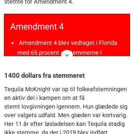
stemte for Amendment 4.
Amendment 4
Amendment 4 blev vedtaget i Florida
med 65 procent af stemmerne i
en folkeafstemning i 2018.
1400 dollars fra stemmeret
Lovgivningen gav tidligere straffede
Tequila McKnight var op til folkeafstemningen
stemmeretten tilbage. Det gælder dog
en aktiv del i kampen om at få
ikke personer dømt for mord eller
stemt lovgivningen igennem. Hun glædede sig
seksuelle forbrydelser.
over valgets udfald. Men glæden var kortvarig.
Her 11 år efter løsladelsen kan Tequila stadig
Før 2018 mistede tidligere straffede
ikke stemme, da der i 2019 blev indført