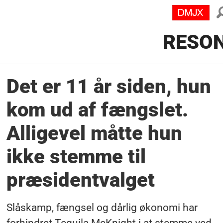
RESO
Det er 11 år siden, hun
kom ud af fængslet.
Alligevel måtte hun
ikke stemme til
præsidentvalget
Slåskamp, fængsel og dårlig økonomi har
forhindret Tequila McKnight i at stemme ved