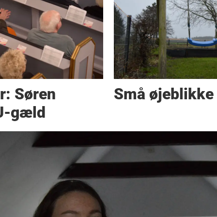
r: Søren
Små øjeblikke
SU-gæld