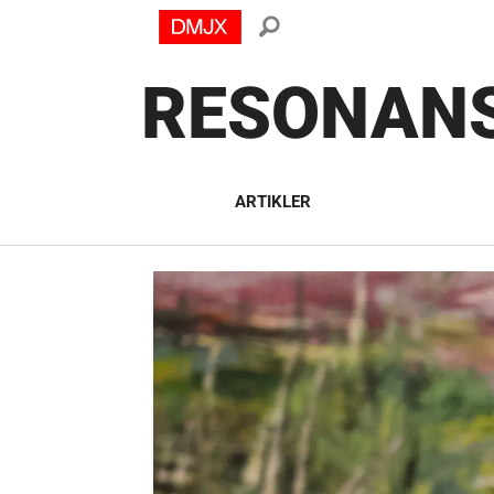
RESONAN
ARTIKLER
Tag:
marthaback