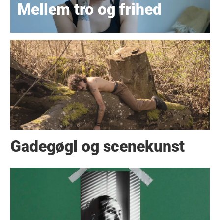
Mellem tro og frihed
Gadegøgl og scenekunst